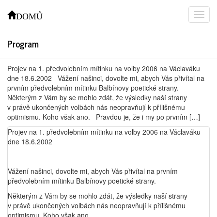
Projev na 1. předvolebním mítinku k
DOMŮ
volbám 2006 na Václaváku, konaném
dne 18.6.2002
Program
Projev na 1. předvolebním mítinku na volby 2006 na Václaváku
dne 18.6.2002 Vážení našinci, dovolte mi, abych Vás přivítal na
prvním předvolebním mítinku Balbínovy poetické strany.
Některým z Vám by se mohlo zdát, že výsledky naší strany
v právě ukončených volbách nás neopravňují k přílišnému
optimismu. Koho však ano. Pravdou je, že i my po prvním […]
Projev na 1. předvolebním mítinku na volby 2006 na Václaváku
dne 18.6.2002
Vážení našinci, dovolte mi, abych Vás přivítal na prvním
předvolebním mítinku Balbínovy poetické strany.
Některým z Vám by se mohlo zdát, že výsledky naší strany
v právě ukončených volbách nás neopravňují k přílišnému
optimismu. Koho však ano.