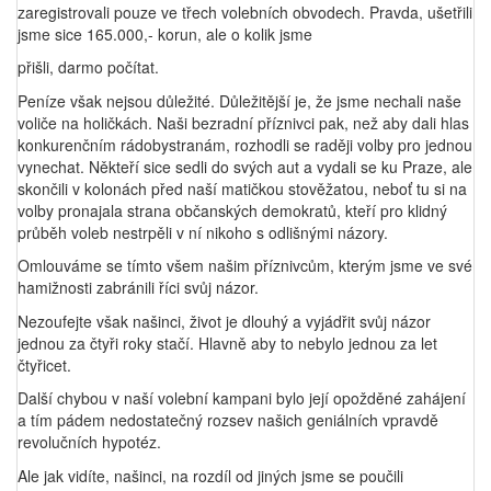
zaregistrovali pouze ve třech volebních obvodech. Pravda, ušetřili
jsme sice 165.000,- korun, ale o kolik jsme
přišli, darmo počítat.
Peníze však nejsou důležité. Důležitější je, že jsme nechali naše
voliče na holičkách. Naši bezradní příznivci pak, než aby dali hlas
konkurenčním rádobystranám, rozhodli se raději volby pro jednou
vynechat. Někteří sice sedli do svých aut a vydali se ku Praze, ale
skončili v kolonách před naší matičkou stověžatou, neboť tu si na
volby pronajala strana občanských demokratů, kteří pro klidný
průběh voleb nestrpěli v ní nikoho s odlišnými názory.
Omlouváme se tímto všem našim příznivcům, kterým jsme ve své
hamižnosti zabránili říci svůj názor.
Nezoufejte však našinci, život je dlouhý a vyjádřit svůj názor
jednou za čtyři roky stačí. Hlavně aby to nebylo jednou za let
čtyřicet.
Další chybou v naší volební kampani bylo její opožděné zahájení
a tím pádem nedostatečný rozsev našich geniálních vpravdě
revolučních hypotéz.
Ale jak vidíte, našinci, na rozdíl od jiných jsme se poučili