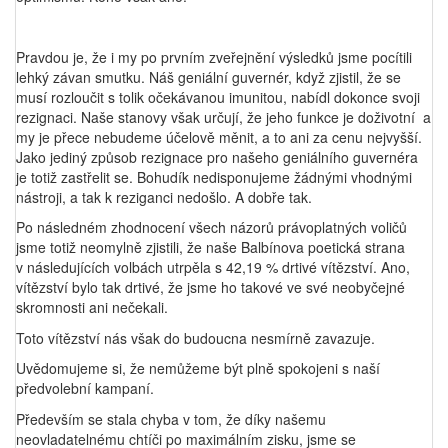
Pravdou je, že i my po prvním zveřejnění výsledků jsme pocítili
lehký závan smutku. Náš geniální guvernér, když zjistil, že se
musí rozloučit s tolik očekávanou imunitou, nabídl dokonce svoji
rezignaci. Naše stanovy však určují, že jeho funkce je doživotní a
my je přece nebudeme účelově měnit, a to ani za cenu nejvyšší.
Jako jediný způsob rezignace pro našeho geniálního guvernéra
je totiž zastřelit se. Bohudík nedisponujeme žádnými vhodnými
nástroji, a tak k reziganci nedošlo. A dobře tak.
Po následném zhodnocení všech názorů právoplatných voličů
jsme totiž neomylně zjistili, že naše Balbínova poetická strana
v následujících volbách utrpěla s 42,19 % drtivé vítězství. Ano,
vítězství bylo tak drtivé, že jsme ho takové ve své neobyčejné
skromnosti ani nečekali.
Toto vítězství nás však do budoucna nesmírně zavazuje.
Uvědomujeme si, že nemůžeme být plně spokojeni s naší
předvolební kampaní.
Především se stala chyba v tom, že díky našemu
neovladatelnému chtíči po maximálním zisku, jsme se