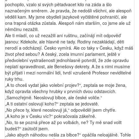
pochopilo, vzalo si svých pětadvacet kilo na záda a šlo
naznačeným směrem. Je pravda, že nedošli všichni, ale alespoň
věděli kam. My jsme obydleli jazykově vyčištěné pohraničí, ale
ona trapná otázka zůstala. Alespoň nám starším, co jsme ale už
němčinu nezažili.
Ale ti mladí, co už nezažili ani ruštinu, začínájí mít odpověď
jasnou: Kdekoliv, ale hlavně ne tady. Rodiny nezakládají, děti
nerodí a odcházejí. Česko vymírá. Ale co taky v Česku, když máš
život před sebou? A český, zcela imunní parlament, ještě v
předvolební vystrašenosti jednohlasně potvrdil, že zde opravdu
neplatí spravedlnost, ale Benešovy dekrety. A že s nimi musíme
být přijati i mezi normální lidi, tvrdí vzrušeně Profesor neviditelné
ruky trhu.
„A to chceš vydat jako volební projev?“, zeptala se moje žena,
když opravila všechny hrubky v prvních dvou odstavcích.
„Samozřejmě. Neoslovuji blbce, ale české voliče.“
„A ti ostatní oslovují koho?“ zeptala se jedovatě.
„No přece ty, které neoslovuji já,“ odpověděl jsem chytře.
„A koho je v Česku víc?“ pokračovala zákeřně.
„No, to se pozná přece až po volbách, ne? Ty mě snad volit
budeš?“ zaútočil jsem.
„Jako abych náhodou nešla za blbce?“ opáčila neloajálně. Tohle