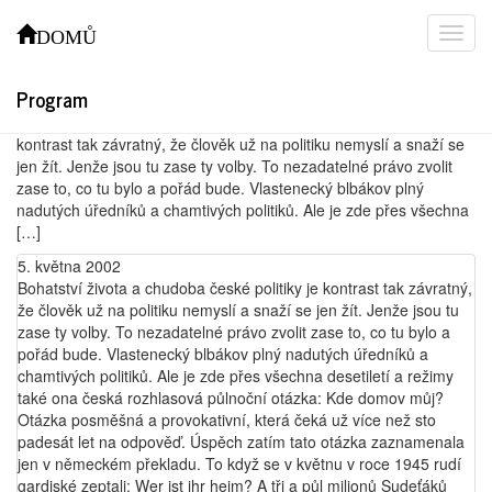
JAROSLAV HUTKA – volební
DOMŮ
prohlášení č. 5
Program
5. května 2002 Bohatství života a chudoba české politiky je
kontrast tak závratný, že člověk už na politiku nemyslí a snaží se
jen žít. Jenže jsou tu zase ty volby. To nezadatelné právo zvolit
zase to, co tu bylo a pořád bude. Vlastenecký blbákov plný
nadutých úředníků a chamtivých politiků. Ale je zde přes všechna
[…]
5. května 2002
Bohatství života a chudoba české politiky je kontrast tak závratný,
že člověk už na politiku nemyslí a snaží se jen žít. Jenže jsou tu
zase ty volby. To nezadatelné právo zvolit zase to, co tu bylo a
pořád bude. Vlastenecký blbákov plný nadutých úředníků a
chamtivých politiků. Ale je zde přes všechna desetiletí a režimy
také ona česká rozhlasová půlnoční otázka: Kde domov můj?
Otázka posměšná a provokativní, která čeká už více než sto
padesát let na odpověď. Úspěch zatím tato otázka zaznamenala
jen v německém překladu. To když se v květnu v roce 1945 rudí
gardiské zeptali: Wer ist ihr heim? A tři a půl milionů Sudeťáků