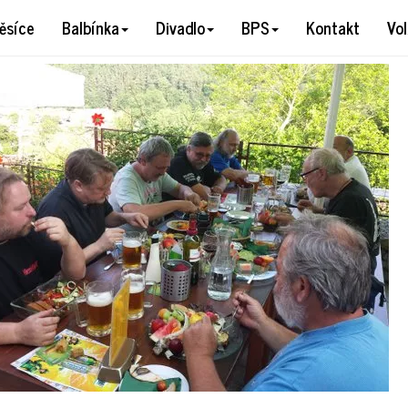
30707_181744
ěsíce
Balbínka
Divadlo
BPS
Kontakt
Vo