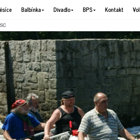
Y DSC
ěsíce
Balbínka
Divadlo
BPS
Kontakt
Vo
DSC