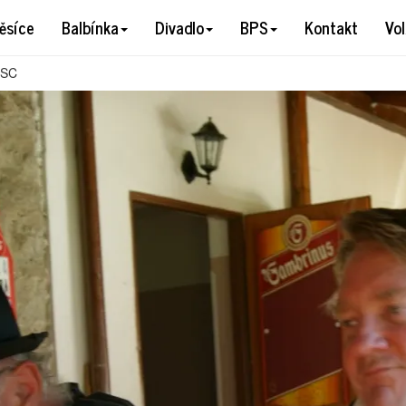
Y DSC
ěsíce
Balbínka
Divadlo
BPS
Kontakt
Vo
DSC