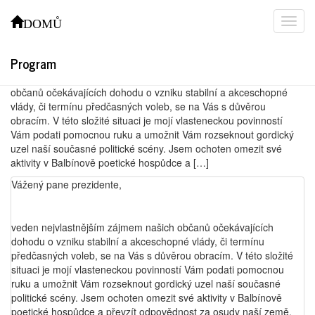
Otevřený dopis prezidentu republiky
DOMŮ
(2006)
Program
Vážený pane prezidente, veden nejvlastnějším zájmem našich
občanů očekávajících dohodu o vzniku stabilní a akceschopné
vlády, či termínu předčasných voleb, se na Vás s důvěrou
obracím. V této složité situaci je mojí vlasteneckou povinností
Vám podati pomocnou ruku a umožnit Vám rozseknout gordický
uzel naší současné politické scény. Jsem ochoten omezit své
aktivity v Balbínově poetické hospůdce a […]
Vážený pane prezidente,
veden nejvlastnějším zájmem našich občanů očekávajících
dohodu o vzniku stabilní a akceschopné vlády, či termínu
předčasných voleb, se na Vás s důvěrou obracím. V této složité
situaci je mojí vlasteneckou povinností Vám podati pomocnou
ruku a umožnit Vám rozseknout gordický uzel naší současné
politické scény. Jsem ochoten omezit své aktivity v Balbínově
poetické hospůdce a převzít odpovědnost za osudy naší země.