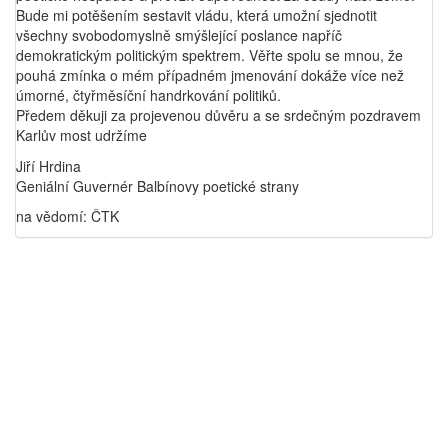
Bude mi potěšením sestavit vládu, která umožní sjednotit
všechny svobodomyslně smýšlející poslance napříč
demokratickým politickým spektrem. Věřte spolu se mnou, že
pouhá zmínka o mém případném jmenování dokáže více než
úmorné, čtyřměsíční handrkování politiků.
Předem děkuji za projevenou důvěru a se srdečným pozdravem
Karlův most udržíme
Jiří Hrdina
Geniální Guvernér Balbínovy poetické strany
na vědomí: ČTK