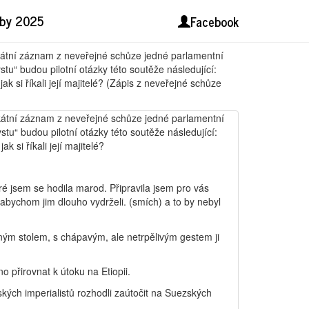
2006)
lby 2025
Facebook
ikátní záznam z neveřejné schůze jedné parlamentní
stu“ budou pilotní otázky této soutěže následující:
k si říkali její majitelé? (Zápis z neveřejné schůze
ikátní záznam z neveřejné schůze jedné parlamentní
stu“ budou pilotní otázky této soutěže následující:
 si říkali její majitelé?
eré jsem se hodila marod. Připravila jsem pro vás
abychom jim dlouho vydrželi. (smích) a to by nebyl
tným stolem, s chápavým, ale netrpělivým gestem ji
 přirovnat k útoku na Etiopii.
kých imperialistů rozhodli zaútočit na Suezských