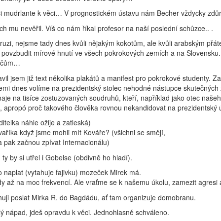
ci mudrlante k věci… V prognostickém ústavu nám Becher vždycky zdůr
ch mu nevěřil. Víš co nám říkal profesor na naší poslední schůzce.. .
uzi, nejsme tady dnes kvůli nějakým kokotům, ale kvůli arabským přáte
povzbudit mírové hnutí ve všech pokrokových zemích a na Slovensku. Mu
ačům…
avil jsem již text několika plakátů a manifest pro pokrokové studenty. 
zemi dnes volíme na prezidentský stolec nehodné nástupce skutečných z
je na tisíce zostuzovaných soudruhů, kteří, například jako otec našeho př
l, apropó proč takového člověka rovnou nekandidovat na prezidentský ú
ditelka náhle ožije a zatleská)
aříka když jsme mohli mít Kováře? (všichni se smějí,
 a pak začnou zpívat Internacionálu)
 ty by si utřel i Gobelse (obdivně ho hladí).
 naplat (vytahuje fajivku) mozeček Mirek má.
dy až na moc frekvencí. Ale vraťme se k našemu úkolu, zamezit agresi
huji poslat Mirka R. do Bagdádu, ať tam organizuje domobranu.
lý nápad, jdeš opravdu k věci. Jednohlasně schváleno.