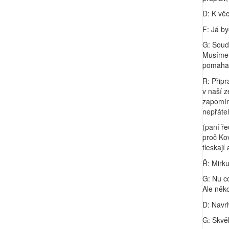
D: K vě
F: Já by
G: Soudr
Musíme 
pomah
R: Připr
v naší 
zapomína
nepřáte
(paní ře
proč Kov
tleskají
Ř: Mirku
G: Nu co
Ale něk
D: Navr
G: Skvě