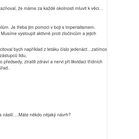
azňoval, že máme za každé okolnosti mluvit k věci…
lům. Je třeba jim pomoci v boji s imperialismem.
síme vystoupit aktivně proti zločincům a jejich
Zacitoval bych například z letáku číslo jedenáct…zatímco
ástupců lidu,
edsedy, ztratili zdraví a nervi při likvidaci třídních
řad..
 a násilí….Máte někdo nějaký návrh?