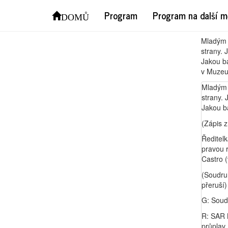
Zápi
Program
Program na další m
DOMŮ
Mladým r
strany. 
Jakou ba
v Muzeu 
Mladým 
strany. 
Jakou ba
(Zápis 
Ředitelk
pravou r
Castro 
(Soudruh
přeruší)
G: Soudr
R: SAR M
průplav