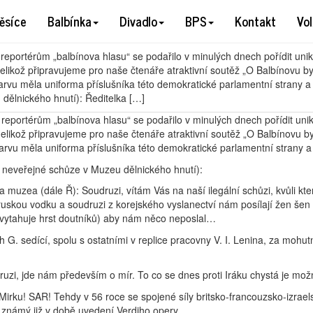
s ze schůze jedné parlamentní strany (
ěsíce
Balbínka
Divadlo
BPS
Kontakt
Vo
eportérům „balbínova hlasu“ se podařilo v minulých dnech pořídit un
Jelikož připravujeme pro naše čtenáře atraktivní soutěž „O Balbínovu by
rvu měla uniforma příslušníka této demokratické parlamentní strany a ja
dělnického hnutí): Ředitelka […]
reportérům „balbínova hlasu“ se podařilo v minulých dnech pořídit un
Jelikož připravujeme pro naše čtenáře atraktivní soutěž „O Balbínovu by
rvu měla uniforma příslušníka této demokratické parlamentní strany a jak
z neveřejné schůze v Muzeu dělnického hnutí):
a muzea (dále Ř): Soudruzi, vítám Vás na naší ilegální schůzi, kvůli kt
uskou vodku a soudruzi z korejského vyslanectví nám posílají žen šen 
(vytahuje hrst doutníků) aby nám něco neposlal…
 G. sedící, spolu s ostatními v replice pracovny V. I. Lenina, za mohu
uzi, jde nám především o mír. To co se dnes proti Iráku chystá je možno
irku! SAR! Tehdy v 56 roce se spojené síly britsko-francouzsko-izraels
, známý již v době uvedení Verdiho opery…