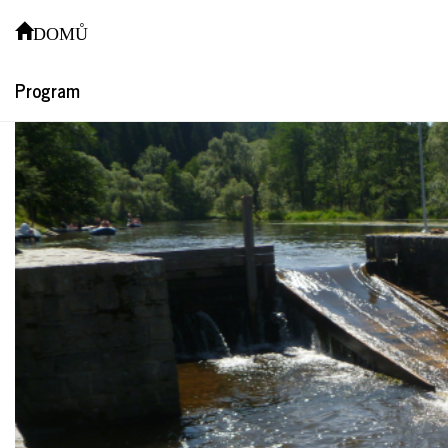
P1060457
DOMŮ
Program