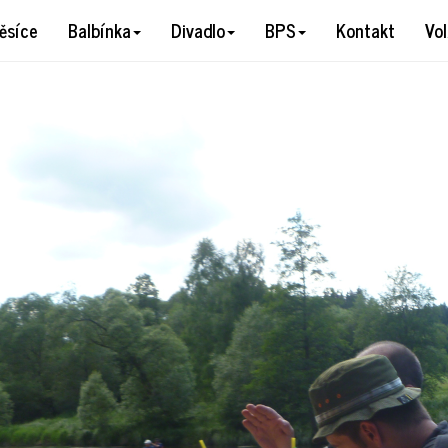
60486
ěsíce
Balbínka
Divadlo
BPS
Kontakt
Vo