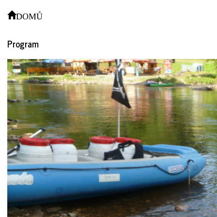
P1060525
DOMŮ
Program