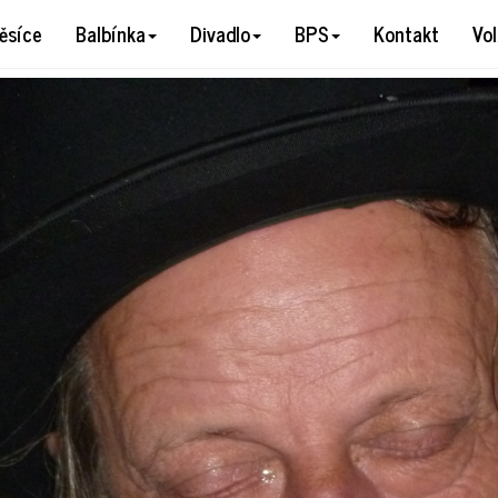
60600
ěsíce
Balbínka
Divadlo
BPS
Kontakt
Vo