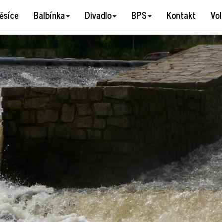
60624
ěsíce
Balbínka
Divadlo
BPS
Kontakt
Vo